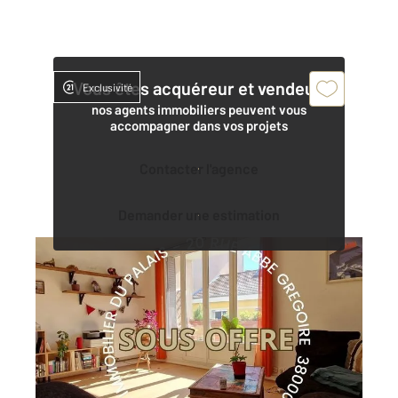
Vous êtes acquéreur et vendeur,
Exclusivité
nos agents immobiliers peuvent vous
accompagner dans vos projets
Contacter l'agence
Demander une estimation
GRENOBLE 38
2
72,66 m
, 3 pièces
Ref : 2465
Appartement T3 à vendre
210 000 €
Visiter le site dédié