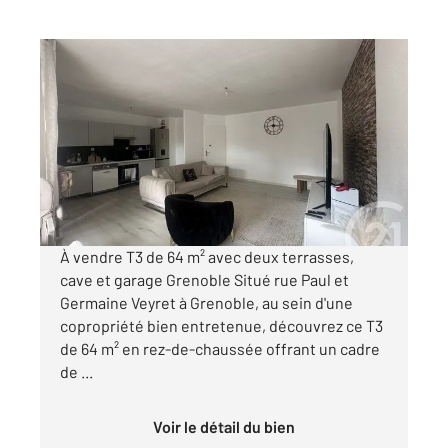
GRENOBLE 38
2
64,10 m
, 3 pièces
Ref : 49
Appartement T3 à vendre
159 000 €
Visiter le site dédié
À vendre T3 de 64 m² avec deux terrasses,
cave et garage Grenoble Situé rue Paul et
Germaine Veyret à Grenoble, au sein d'une
copropriété bien entretenue, découvrez ce T3
de 64 m² en rez-de-chaussée offrant un cadre
de ...
Voir le détail du bien