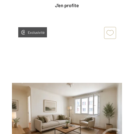
J'en profite
Exclusivité
GRENOBLE 38
2
61,44 m
, 4 pièces
Ref : 2505
Appartement T4 à vendre
129 000 €
Visiter le site dédié