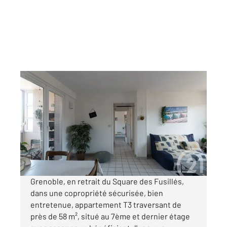
GRENOBLE 38
2
57,84 m
, 3 pièces
Ref : 2485
Appartement T3 à vendre
139 000 €
Visiter le site dédié
Grenoble, en retrait du Square des Fusillés,
dans une copropriété sécurisée, bien
entretenue, appartement T3 traversant de
près de 58 m², situé au 7ème et dernier étage