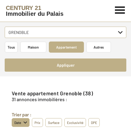
CENTURY 21
Immobilier du Palais
GRENOBLE
Tous
Maison
Appartement
Autres
Appliquer
Vente appartement Grenoble (38)
31 annonces immobilières :
Trier par :
Date
Prix
Surface
Exclusivité
DPE