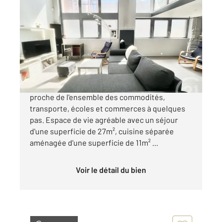
GRENOBLE 38
2
77 m
, 2 pièces
Ref : 2540
Appartement Duplex à vendre
200 000 €
Grenoble, rue d'Alembert, duplex de 77m²
proche de l'ensemble des commodités,
transporte, écoles et commerces à quelques
pas. Espace de vie agréable avec un séjour
d'une superficie de 27m², cuisine séparée
aménagée d'une superficie de 11m² ...
Voir le détail du bien