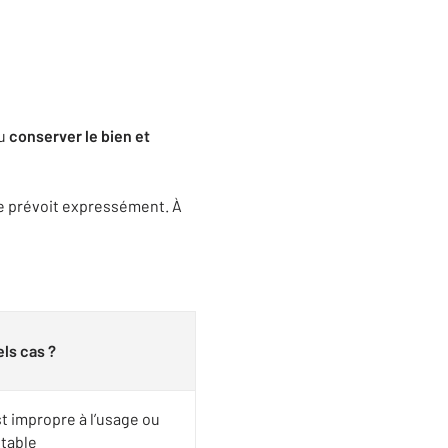
ou
conserver le bien et
 le prévoit expressément. À
ls cas ?
t impropre à l’usage ou
itable