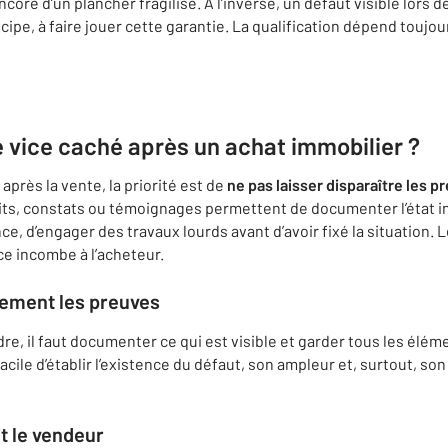
core d’un plancher fragilisé. À l’inverse, un défaut visible lors 
cipe, à faire jouer cette garantie. La qualification dépend toujou
e vice caché après un achat immobilier ?
près la vente, la priorité est de
ne pas laisser disparaître les p
its, constats ou témoignages permettent de documenter l’état in
nce, d’engager des travaux lourds avant d’avoir fixé la situation.
ce incombe à l’acheteur.
tement les preuves
e, il faut documenter ce qui est visible et garder tous les éléme
facile d’établir l’existence du défaut, son ampleur et, surtout, son
t le vendeur