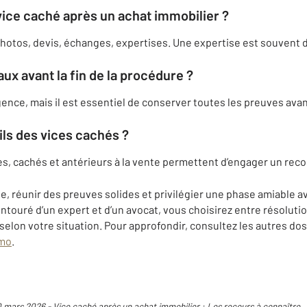
ce caché après un achat immobilier ?
: photos, devis, échanges, expertises. Une expertise est souvent
aux avant la fin de la procédure ?
ence, mais il est essentiel de conserver toutes les preuves avan
ils des vices cachés ?
es, cachés et antérieurs à la vente permettent d’engager un reco
te, réunir des preuves solides et privilégier une phase amiable a
Entouré d’un expert et d’un avocat, vous choisirez entre résoluti
elon votre situation. Pour approfondir, consultez les autres do
mo
.
20 mars 2026 - Vice caché après un achat immobilier : Les recours à connaître