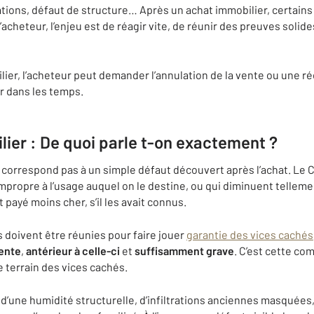
rations, défaut de structure… Après un achat immobilier, certai
’acheteur, l’enjeu est de réagir vite, de réunir des preuves solides
ier, l’acheteur peut demander l’annulation de la vente ou une ré
ir dans les temps.
ier : De quoi parle t-on exactement ?
correspond pas à un simple défaut découvert après l’achat. Le Co
mpropre à l’usage auquel on le destine, ou qui diminuent telleme
t payé moins cher, s’il les avait connus.
s doivent être réunies pour faire jouer
garantie des vices cachés
ente
,
antérieur à celle-ci
et
suffisamment grave
. C’est cette co
e terrain des vices cachés.
 d’une humidité structurelle, d’infiltrations anciennes masquées,