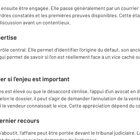
ensuite être engagée. Elle passe généralement par un courrie
ordres constatés et les premières preuves disponibles. Cette ét
 discussion avant un contentieux.
pertise
ôle central. Elle permet d’identifier l’origine du défaut, son anc
 qui permet de savoir si l’on est réellement face à un vice caché 
r si l’enjeu est important
s est élevé ou que le désaccord s’enlise, l’appui d’un avocat en d
elon le dossier, il peut s’agir de demander l’annulation de la ven
 le vendeur connaissait le vice. Cette appréciation dépend du c
 dernier recours
aboutit, l’affaire peut être portée devant le tribunal judiciaire.
nt de statuer sur les demandes de l’acheteur.