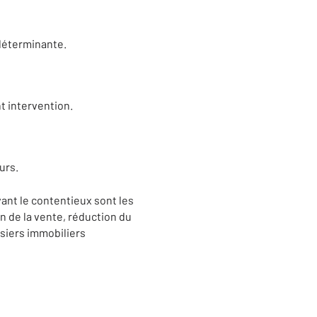
 déterminante.
t intervention.
urs.
vant le contentieux sont les
on de la vente, réduction du
ssiers immobiliers