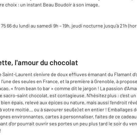
re choix : un instant Beau Boudoir à son image.
75 66 du lundi au samedi 9h – 19h, jeudi nocturne jusqu’à 21h (hor
lette, l'amour du chocolat
 Saint-Laurent s’enivre de doux effluves émanant du Flamant d’or : 
 l’une des seules en France, et la première à Grenoble, à propos
ao, « from bean to bar » comme dit le jargon ! La passion d’Amand
le sacro-saint chocolat, est contagieuse. N’hésitez plus : c’est un
bien épais, relevé aux épices ou nature, mais aussi l’endroit rê
 votre moitié… ou à savourer seul(e) et en entier ! Emballages d
nes environnantes, cartes à personnaliser, faites de ce cadeau 
ant d’or pourrait ouvrir ses portes un peu plus tard le soir du ve
!