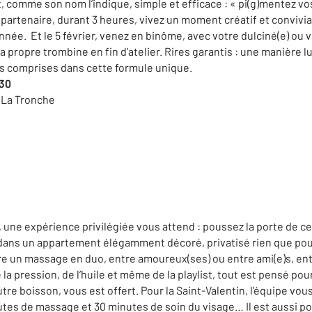
t, comme son nom l’indique, simple et efficace : « pi(g)mentez vos
partenaire, durant 3 heures, vivez un moment créatif et convivial 
née. Et le 5 février, venez en binôme, avec votre dulciné(e) ou 
 propre trombine en fin d’atelier. Rires garantis : une manière lu
ns comprises dans cette formule unique.
h30
, La Tronche
, une expérience privilégiée vous attend : poussez la porte de c
ans un appartement élégamment décoré, privatisé rien que pou
re un massage en duo, entre amoureux(ses) ou entre ami(e)s, en
la pression, de l’huile et même de la playlist, tout est pensé pou
utre boisson, vous est offert. Pour la Saint-Valentin, l’équipe 
tes de massage et 30 minutes de soin du visage… Il est aussi pos