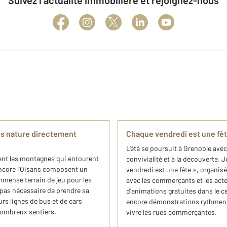
Suivez l’actualité immobilière et rejoignez-nous
es nature directement
Chaque vendredi est une fêt
L'été se poursuit à Grenoble avec u
nt les montagnes qui entourent
convivialité et à la découverte. 
 encore l'Oisans composent un
vendredi est une fête », organis
mmense terrain de jeu pour les
avec les commerçants et les acteu
 pas nécessaire de prendre sa
d'animations gratuites dans le ce
urs lignes de bus et de cars
encore démonstrations rythment 
nombreux sentiers.
vivre les rues commerçantes.