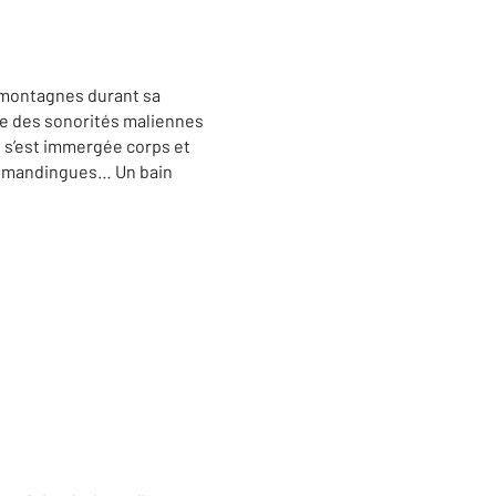
s montagnes durant sa
nce des sonorités maliennes
s s’est immergée corps et
ons mandingues… Un bain