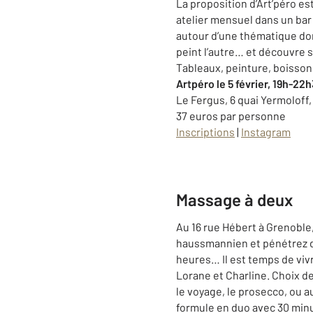
La proposition d’Art’péro es
atelier mensuel dans un bar 
autour d’une thématique don
peint l’autre… et découvre sa
Tableaux, peinture, boisso
Artpéro le 5 février, 19h-22
Le Fergus, 6 quai Yermoloff
37 euros par personne
Inscriptions
|
Instagram
Massage à deux
Au 16 rue Hébert à Grenoble
haussmannien et pénétrez d
heures… Il est temps de viv
Lorane et Charline. Choix de 
le voyage, le prosecco, ou a
formule en duo avec 30 minu