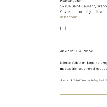
Flamant d’or
24 rue Saint-Laurent, Gren
Ouvert mercredi, jeudi, vend
Instagram
[...]
Article de :
Lila Lakehal
Iséroise d’adoption, j’arpente la r
mes expériences émerveillées au 
Source : Article diffusé par le Dauphiné 